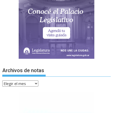
Archivos de notas
Archivos
de
notas