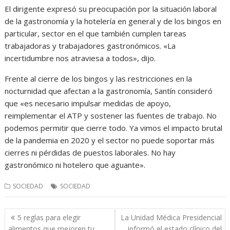
El dirigente expresó su preocupación por la situación laboral
de la gastronomía y la hotelería en general y de los bingos en
particular, sector en el que también cumplen tareas
trabajadoras y trabajadores gastronómicos. «La
incertidumbre nos atraviesa a todos», dijo.
Frente al cierre de los bingos y las restricciones en la
nocturnidad que afectan a la gastronomía, Santín consideró
que «es necesario impulsar medidas de apoyo,
reimplementar el ATP y sostener las fuentes de trabajo. No
podemos permitir que cierre todo. Ya vimos el impacto brutal
de la pandemia en 2020 y el sector no puede soportar más
cierres ni pérdidas de puestos laborales. No hay
gastronómico ni hotelero que aguante».
SOCIEDAD
SOCIEDAD
Navegación
5 reglas para elegir
La Unidad Médica Presidencial
de
alimentos que mejoren tu
informó el estado clínico del