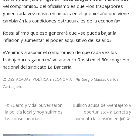
«el compromiso» del oficialismo es que «los trabajadores
ganen cada vez más», en un país en el que «el año que viene
cambiarán las condiciones estructurales de la economía».
Rossi afirmó que eso generará que «se pueda bajar la
inflación y aumentar el poder adquisitivo del salario».
«Venimos a asumir el compromiso de que cada vez los
trabajadores ganen más», aseveró Rossi en el 50ª congreso
nacional del sindicato La Bancaria.
,
,
DESTACADAS
POLÍTICA Y ECONOMÍA
Sergio Massa
Carlos
Castagneto
Navegación
«Garro y Vidal pulverizaron
Bullrich acusa de «ventajero y
de
la policía local y hoy sufrimos
oportunista» a Larreta y
entradas
las consecuencias»
aumenta la tensión en JxC