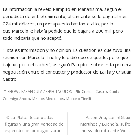
La información la reveló Pampito en Mañanísima, según el
periodista de entretenimiento,
al cantante se le paga al mes
224 mil dólares, un presupuesto bastante alto, por lo
que Marcelo le habría pedido que lo bajara a 200 mil, pero
todo indicaría que no aceptó.
“Esta es información y no opinión. La cuestión es que tuvo una
reunión con Marcelo Tinelli y le pidió que se quede, pero que
baje un poco el cachet”, aseguró Pampito, sobre esta primera
negociación entre el conductor y productor de LaFlia y Cristián
Castro.
,
SHOW / FARANDULA / ESPECTACULOS
Cristian Castro
Canta
,
,
Conmigo Ahora
Medios Mexicanos
Marcelo Tinelli
Navegación
La Plata: Reconocidas
Aston Villa, con «Dibu»
de
figuras y una gran variedad de
Martínez y Buendía, sufre
entradas
espectáculos protagonizarán
nueva derrota ante West