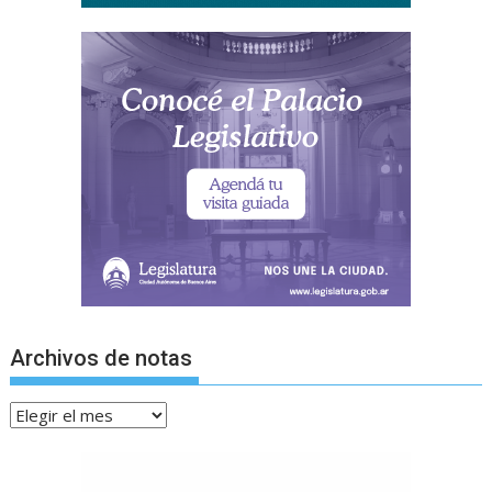
Archivos de notas
Archivos
de
notas