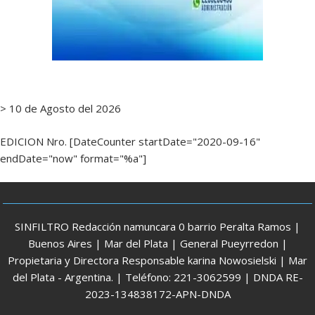
> 10 de Agosto del 2026
EDICION Nro. [DateCounter startDate="2020-09-16"
endDate="now" format="%a"]
SINFILTRO Redacción namuncara 0 barrio Peralta Ramos |
Buenos Aires | Mar del Plata | General Pueyrredon |
Propietaria y Directora Responsable karina Nowosielski | Mar
del Plata - Argentina. | Teléfono: 221-3062599 | DNDA RE-
2023-134838172-APN-DNDA