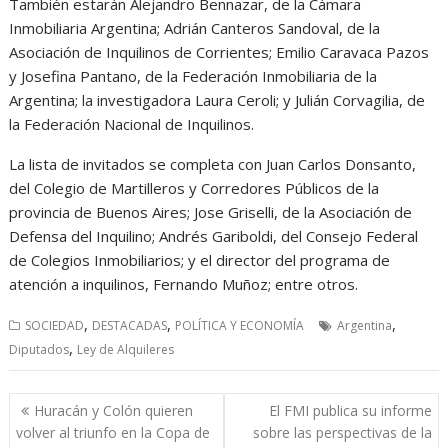
También estarán Alejandro Bennazar, de la Cámara
Inmobiliaria Argentina; Adrián Canteros Sandoval, de la
Asociación de Inquilinos de Corrientes; Emilio Caravaca Pazos
y Josefina Pantano, de la Federación Inmobiliaria de la
Argentina; la investigadora Laura Ceroli; y Julián Corvagilia, de
la Federación Nacional de Inquilinos.
La lista de invitados se completa con Juan Carlos Donsanto,
del Colegio de Martilleros y Corredores Públicos de la
provincia de Buenos Aires; Jose Griselli, de la Asociación de
Defensa del Inquilino; Andrés Gariboldi, del Consejo Federal
de Colegios Inmobiliarios; y el director del programa de
atención a inquilinos, Fernando Muñoz; entre otros.
,
,
,
SOCIEDAD
DESTACADAS
POLÍTICA Y ECONOMÍA
Argentina
,
Diputados
Ley de Alquileres
Navegación
Huracán y Colón quieren
El FMI publica su informe
de
volver al triunfo en la Copa de
sobre las perspectivas de la