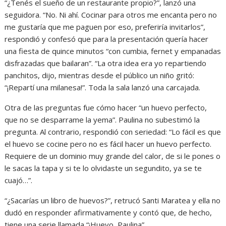
“¿Tenés el sueño de un restaurante propio?”, lanzó una
seguidora. “No. Ni ahí. Cocinar para otros me encanta pero no
me gustaría que me paguen por eso, preferiría invitarlos”,
respondió y confesó que para la presentación quería hacer
una fiesta de quince minutos “con cumbia, fernet y empanadas
disfrazadas que bailaran”. “La otra idea era yo repartiendo
panchitos, dijo, mientras desde el público un niño gritó:
“¡Repartí una milanesa!”. Toda la sala lanzó una carcajada.
Otra de las preguntas fue cómo hacer “un huevo perfecto,
que no se desparrame la yema”. Paulina no subestimó la
pregunta. Al contrario, respondió con seriedad: “Lo fácil es que
el huevo se cocine pero no es fácil hacer un huevo perfecto.
Requiere de un dominio muy grande del calor, de si le pones o
le sacas la tapa y si te lo olvidaste un segundito, ya se te
cuajó…”.
“¿Sacarías un libro de huevos?”, retrucó Santi Maratea y ella no
dudó en responder afirmativamente y contó que, de hecho,
tiene una serie llamada “¡Huevo, Paulina”.