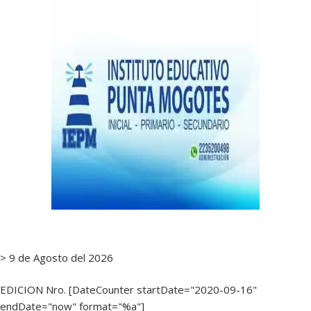
> 9 de Agosto del 2026
EDICION Nro. [DateCounter startDate="2020-09-16"
endDate="now" format="%a"]