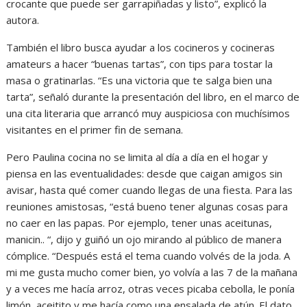
crocante que puede ser garrapiñadas y listo”, explicó la
autora.
También el libro busca ayudar a los cocineros y cocineras
amateurs a hacer “buenas tartas”, con tips para tostar la
masa o gratinarlas. “Es una victoria que te salga bien una
tarta”, señaló durante la presentación del libro, en el marco de
una cita literaria que arrancó muy auspiciosa con muchísimos
visitantes en el primer fin de semana.
Pero Paulina cocina no se limita al día a día en el hogar y
piensa en las eventualidades: desde que caigan amigos sin
avisar, hasta qué comer cuando llegas de una fiesta. Para las
reuniones amistosas, “está bueno tener algunas cosas para
no caer en las papas. Por ejemplo, tener unas aceitunas,
manicin.. “, dijo y guiñó un ojo mirando al público de manera
cómplice. “Después está el tema cuando volvés de la joda. A
mi me gusta mucho comer bien, yo volvía a las 7 de la mañana
y a veces me hacía arroz, otras veces picaba cebolla, le ponía
limón, aceitito y me hacía como una ensalada de atún. El dato