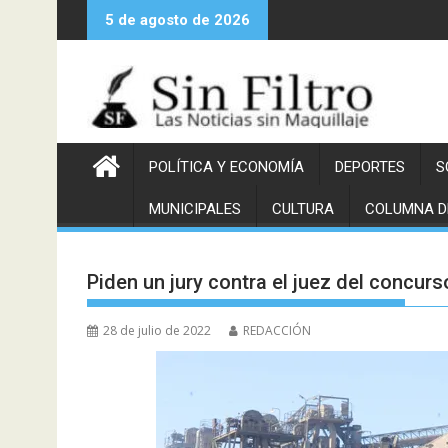
Saltar
5 de agosto de 2026
al
contenido
POLÍTICA Y ECONOMÍA
DEPORTES
S
MUNICIPALES
CULTURA
COLUMNA D
Piden un jury contra el juez del concurs
28 de julio de 2022
REDACCIÓN