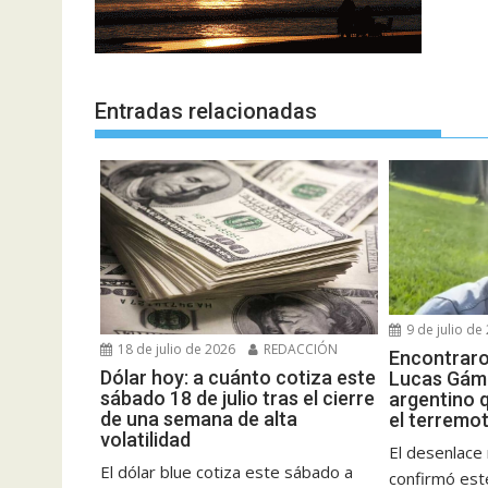
Entradas relacionadas
9 de julio de
18 de julio de 2026
REDACCIÓN
Encontraro
Dólar hoy: a cuánto cotiza este
Lucas Gáme
sábado 18 de julio tras el cierre
argentino 
de una semana de alta
el terremo
volatilidad
El desenlac
El dólar blue cotiza este sábado a
confirmó est