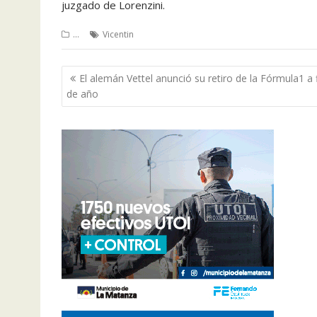
juzgado de Lorenzini.
...
Vicentin
Navegación
El alemán Vettel anunció su retiro de la Fórmula1 a 
de
de año
entradas