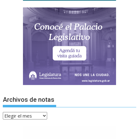
Archivos de notas
Archivos
de
notas