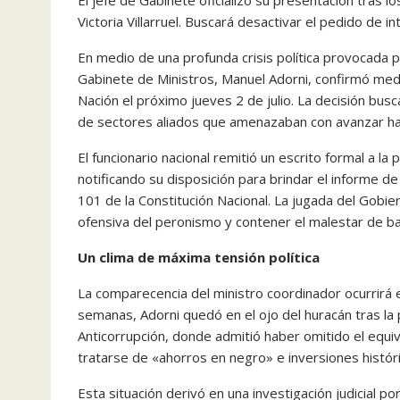
El jefe de Gabinete oficializó su presentación tras l
Victoria Villarruel. Buscará desactivar el pedido de 
En medio de una profunda crisis política provocada po
Gabinete de Ministros, Manuel Adorni, confirmó medi
Nación el próximo jueves 2 de julio. La decisión bus
de sectores aliados que amenazaban con avanzar haci
El funcionario nacional remitió un escrito formal a la 
notificando su disposición para brindar el informe d
101 de la Constitución Nacional. La jugada del Gobie
ofensiva del peronismo y contener el malestar de b
Un clima de máxima tensión política
La comparecencia del ministro coordinador ocurrirá
semanas, Adorni quedó en el ojo del huracán tras la 
Anticorrupción, donde admitió haber omitido el equi
tratarse de «ahorros en negro» e inversiones histó
Esta situación derivó en una investigación judicial po