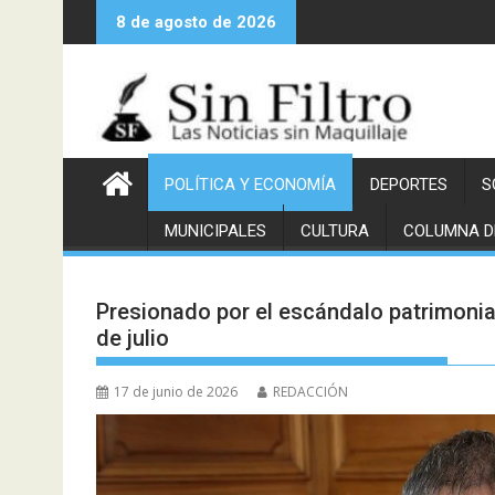
Saltar
8 de agosto de 2026
al
contenido
POLÍTICA Y ECONOMÍA
DEPORTES
S
MUNICIPALES
CULTURA
COLUMNA D
Presionado por el escándalo patrimonial 
de julio
17 de junio de 2026
REDACCIÓN