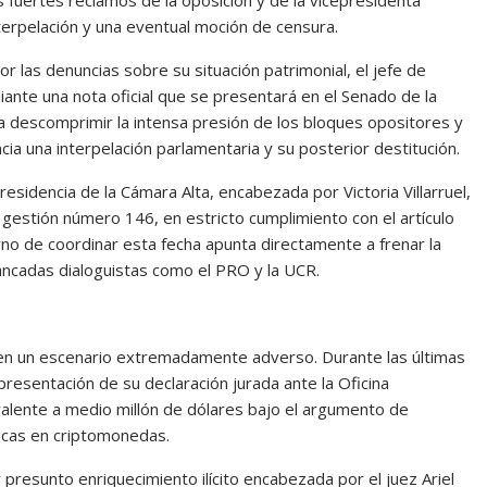
os fuertes reclamos de la oposición y de la vicepresidenta
interpelación y una eventual moción de censura.
r las denuncias sobre su situación patrimonial, el jefe de
ante una nota oficial que se presentará en el Senado de la
ca descomprimir la intensa presión de los bloques opositores y
a una interpelación parlamentaria y su posterior destitución.
presidencia de la Cámara Alta, encabezada por Victoria Villarruel,
e gestión número 146, en estricto cumplimiento con el artículo
rno de coordinar esta fecha apunta directamente a frenar la
ancadas dialoguistas como el PRO y la UCR.
 en un escenario extremadamente adverso. Durante las últimas
presentación de su declaración jurada ante la Oficina
valente a medio millón de dólares bajo el argumento de
ricas en criptomonedas.
r presunto enriquecimiento ilícito encabezada por el juez Ariel