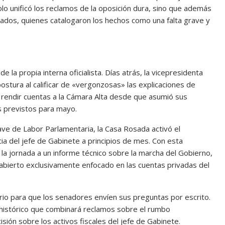
 solo unificó los reclamos de la oposición dura, sino que además
aliados, quienes catalogaron los hechos como una falta grave y
 la propia interna oficialista. Días atrás, la vicepresidenta
postura al calificar de «vergonzosas» las explicaciones de
 a rendir cuentas a la Cámara Alta desde que asumió sus
s previstos para mayo.
ave de Labor Parlamentaria, la Casa Rosada activó el
ia del jefe de Gabinete a principios de mes. Con esta
r la jornada a un informe técnico sobre la marcha del Gobierno,
 abierto exclusivamente enfocado en las cuentas privadas del
tario para que los senadores envíen sus preguntas por escrito.
 histórico que combinará reclamos sobre el rumbo
ión sobre los activos fiscales del jefe de Gabinete.