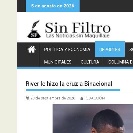
Saltar
5 de agosto de 2026
al
contenido
POLÍTICA Y ECONOMÍA
DEPORTES
S
MUNICIPALES
CULTURA
COLUMNA D
River le hizo la cruz a Binacional
23 de septiembre de 2020
REDACCIÓN