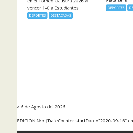
Plata será...
en el Torneo Clausura 2026 al
vencer 1-0 a Estudiantes...
DEPORTES
D
DEPORTES
DESTACADAS
> 6 de Agosto del 2026
EDICION Nro. [DateCounter startDate="2020-09-16" e