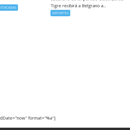
Tigre recibirá a Belgrano a...
ESTACADAS
DEPORTES
ndDate="now" format="%a"]