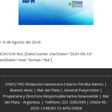
> 8 de Agosto del 2026
EDICION Nro. [DateCounter startDate="2020-09-16"
endDate="now" format="%a"]
SINFILTRO Redacción namuncara 0 barrio Peralta Ramos |
Buenos Aires | Mar del Plata | General Pueyrredon |
Propietaria y Directora Responsable karina Nowosielski | Mar
del Plata - Argentina. | Teléfono: 221-3062599 | DNDA RE-
2023-134838172-APN-DNDA