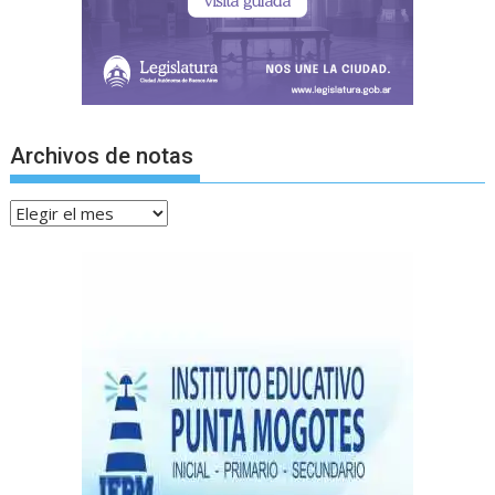
Archivos de notas
Archivos
de
notas