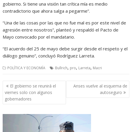
gobierno. Si tiene una visión tan crítica mía es medio
contradictorio que ahora salga a pegarme”.
“Una de las cosas por las que no fue mal es por este nivel de
agresión entre nosotros”, planteó y respaldó el Pacto de
Mayo convocado por el mandatario.
“El acuerdo del 25 de mayo debe surgir desde el respeto y el
diálogo genuino”, concluyó Rodríguez Larreta.
,
,
,
POLÍTICA Y ECONOMÍA
Bullrich
pro
Larreta
Macri
Navegación
El gobierno se reunirá el
Anses vuelve al esquema de
de
viernes solo con algunos
autoseguro
entradas
gobernadores