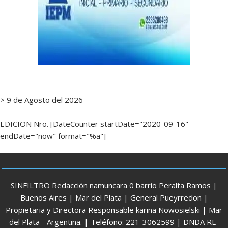
> 9 de Agosto del 2026
EDICION Nro. [DateCounter startDate="2020-09-16"
endDate="now" format="%a"]
SINFILTRO Redacción namuncara 0 barrio Peralta Ramos |
Buenos Aires | Mar del Plata | General Pueyrredon |
Propietaria y Directora Responsable karina Nowosielski | Mar
del Plata - Argentina. | Teléfono: 221-3062599 | DNDA RE-