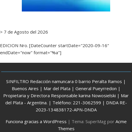
> 7 de Agosto del 2026
EDICION Nro. [DateCounter startDate="2020-09-16"
endDate="now" format="%a"]
SINFILTRO Redacción namuncara 0 barrio Peralta Ramos |
Buenos Aires | Mar del Plata | General Pueyrredon |
Propietaria y Directora Responsable karina Nowosielski | Mar
del Plata - Argentina. | Teléfono: 221-3062599 | DNDA RE-
2023-134838172-APN-DNDA
Funciona gracias a WordPress
|
Tema: SuperMag por
Acme
Themes