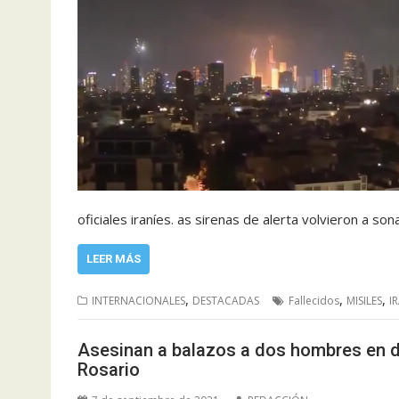
oficiales iraníes. as sirenas de alerta volvieron a son
LEER MÁS
,
,
,
INTERNACIONALES
DESTACADAS
Fallecidos
MISILES
I
Asesinan a balazos a dos hombres en di
Rosario