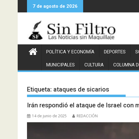
Saltar
7 de agosto de 2026
al
contenido
POLÍTICA Y ECONOMÍA
DEPORTES
S
MUNICIPALES
CULTURA
COLUMNA D
Etiqueta:
ataques de sicarios
Irán respondió el ataque de Israel con 
14 de junio de 2025
REDACCIÓN