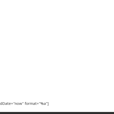
ndDate="now" format="%a"]