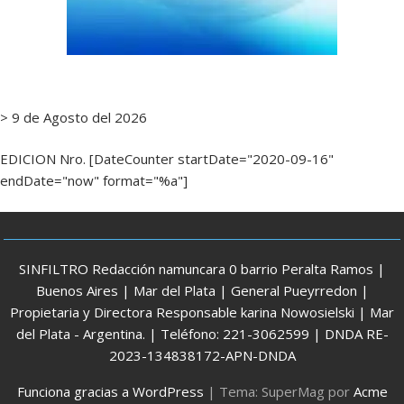
> 9 de Agosto del 2026
EDICION Nro. [DateCounter startDate="2020-09-16"
endDate="now" format="%a"]
SINFILTRO Redacción namuncara 0 barrio Peralta Ramos |
Buenos Aires | Mar del Plata | General Pueyrredon |
Propietaria y Directora Responsable karina Nowosielski | Mar
del Plata - Argentina. | Teléfono: 221-3062599 | DNDA RE-
2023-134838172-APN-DNDA
Funciona gracias a WordPress
|
Tema: SuperMag por
Acme