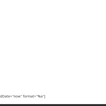
ndDate="now" format="%a"]