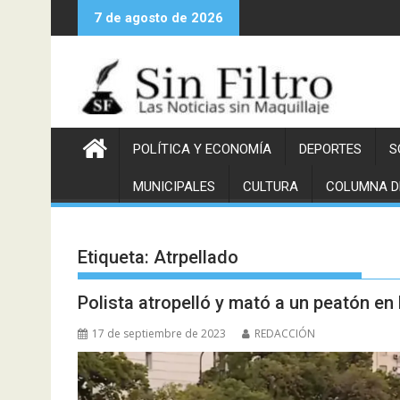
Saltar
7 de agosto de 2026
al
contenido
POLÍTICA Y ECONOMÍA
DEPORTES
S
MUNICIPALES
CULTURA
COLUMNA D
Etiqueta:
Atrpellado
Polista atropelló y mató a un peatón en 
17 de septiembre de 2023
REDACCIÓN