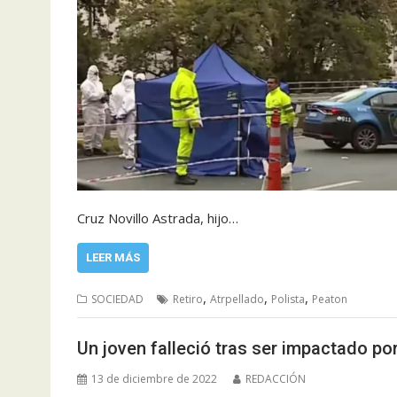
Cruz Novillo Astrada, hijo…
LEER MÁS
,
,
,
SOCIEDAD
Retiro
Atrpellado
Polista
Peaton
Un joven falleció tras ser impactado por
13 de diciembre de 2022
REDACCIÓN