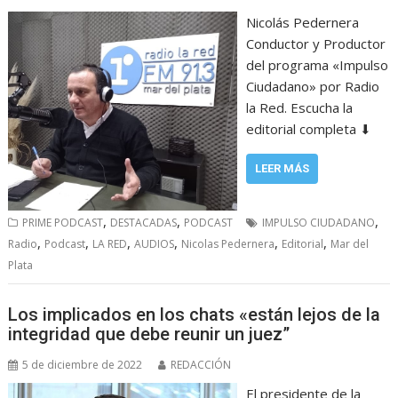
Nicolás Pedernera
Conductor y Productor
del programa «Impulso
Ciudadano» por Radio
la Red. Escucha la
editorial completa ⬇
LEER MÁS
,
,
,
PRIME PODCAST
DESTACADAS
PODCAST
IMPULSO CIUDADANO
,
,
,
,
,
,
Radio
Podcast
LA RED
AUDIOS
Nicolas Pedernera
Editorial
Mar del
Plata
Los implicados en los chats «están lejos de la
integridad que debe reunir un juez”
5 de diciembre de 2022
REDACCIÓN
El presidente de la