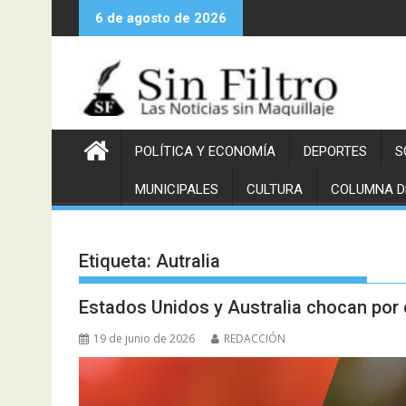
Saltar
6 de agosto de 2026
al
contenido
POLÍTICA Y ECONOMÍA
DEPORTES
S
MUNICIPALES
CULTURA
COLUMNA D
Etiqueta:
Autralia
Estados Unidos y Australia chocan por 
19 de junio de 2026
REDACCIÓN