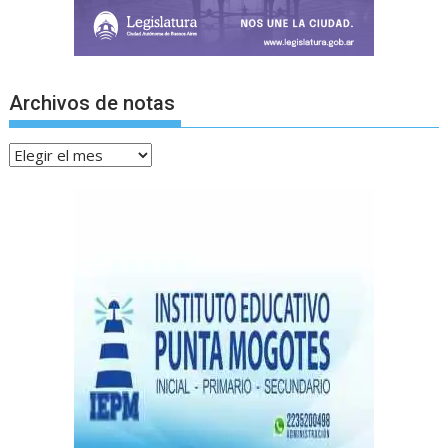
Archivos de notas
Archivos
de
notas