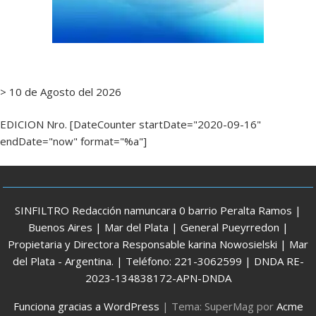
> 10 de Agosto del 2026
EDICION Nro. [DateCounter startDate="2020-09-16"
endDate="now" format="%a"]
SINFILTRO Redacción namuncara 0 barrio Peralta Ramos |
Buenos Aires | Mar del Plata | General Pueyrredon |
Propietaria y Directora Responsable karina Nowosielski | Mar
del Plata - Argentina. | Teléfono: 221-3062599 | DNDA RE-
2023-134838172-APN-DNDA
Funciona gracias a WordPress
|
Tema: SuperMag por
Acme