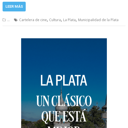
LEER MÁS
,
,
,
...
Cartelera de cine
Cultura
La Plata
Municipalidad de la Plata