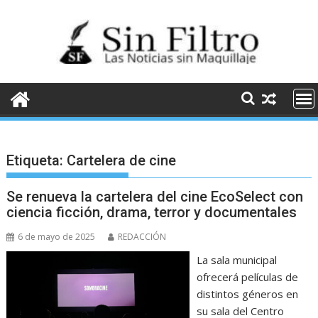
Saltar
al
contenido
Etiqueta:
Cartelera de cine
Se renueva la cartelera del cine EcoSelect con
ciencia ficción, drama, terror y documentales
6 de mayo de 2025
REDACCIÓN
La sala municipal
ofrecerá películas de
distintos géneros en
su sala del Centro