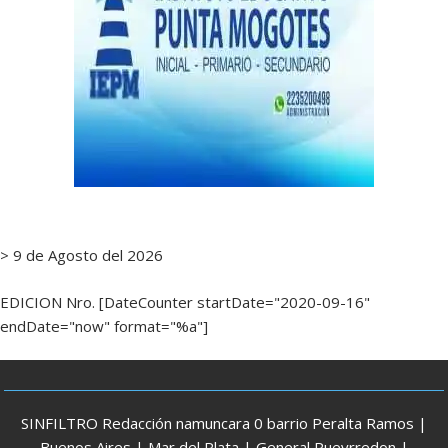
> 9 de Agosto del 2026
EDICION Nro. [DateCounter startDate="2020-09-16"
endDate="now" format="%a"]
SINFILTRO Redacción namuncara 0 barrio Peralta Ramos |
Buenos Aires | Mar del Plata | General Pueyrredon |