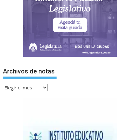
Archivos de notas
Archivos
de
notas