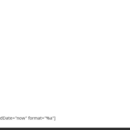
ndDate="now" format="%a"]