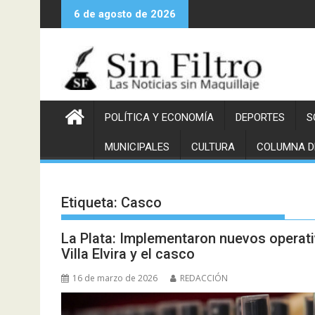
Saltar
6 de agosto de 2026
al
contenido
POLÍTICA Y ECONOMÍA
DEPORTES
S
MUNICIPALES
CULTURA
COLUMNA D
Etiqueta:
Casco
La Plata: Implementaron nuevos operati
Villa Elvira y el casco
16 de marzo de 2026
REDACCIÓN