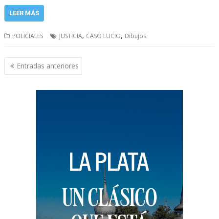
LEER MÁS
,
,
POLICIALES
JUSTICIA
CASO LUCIO
Dibujos
Navegación
Entradas anteriores
de
entradas