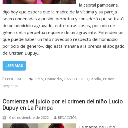
la capital pampeana,
dijo hoy que espera que la madre de la víctima y su pareja
sean condenadas a prisión perpetua y consideró que se trató
de un homicidio agravado, entre otras cosas, por odio de
género. «La perpetua requiere de un agravante. Entendemos
que puede haber un fallo novedoso respecto del homicidio
por odio de género», dijo esta mañana a la prensa el abogado
de Cristian Dupuy,…
LEER MÁS
,
,
,
,
POLICIALES
Odio
Homicidio
CASO LUCIO
Querella
Prision
perpetua
Comienza el juicio por el crimen del niño Lucio
Dupuy en La Pampa
10 de noviembre de 2022
REDACCIÓN
La madre de Lucio