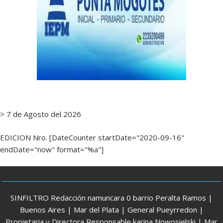
> 7 de Agosto del 2026
EDICION Nro. [DateCounter startDate="2020-09-16"
endDate="now" format="%a"]
SINFILTRO Redacción namuncara 0 barrio Peralta Ramos |
Buenos Aires | Mar del Plata | General Pueyrredon |
Propietaria y Directora Responsable karina Nowosielski | Mar