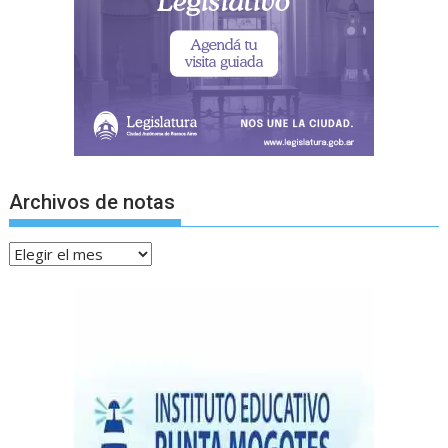
Archivos de notas
Archivos
de
notas