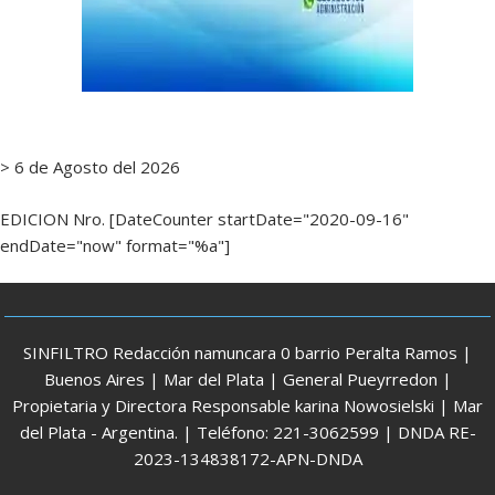
> 6 de Agosto del 2026
EDICION Nro. [DateCounter startDate="2020-09-16"
endDate="now" format="%a"]
SINFILTRO Redacción namuncara 0 barrio Peralta Ramos |
Buenos Aires | Mar del Plata | General Pueyrredon |
Propietaria y Directora Responsable karina Nowosielski | Mar
del Plata - Argentina. | Teléfono: 221-3062599 | DNDA RE-
2023-134838172-APN-DNDA