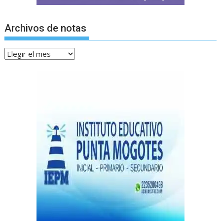
Archivos de notas
Archivos
de
notas