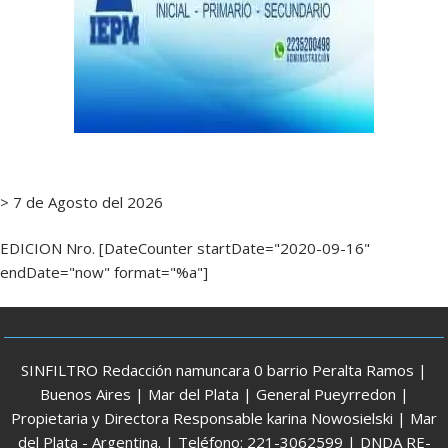
> 7 de Agosto del 2026
EDICION Nro. [DateCounter startDate="2020-09-16"
endDate="now" format="%a"]
SINFILTRO Redacción namuncara 0 barrio Peralta Ramos |
Buenos Aires | Mar del Plata | General Pueyrredon |
Propietaria y Directora Responsable karina Nowosielski | Mar
del Plata - Argentina. | Teléfono: 221-3062599 | DNDA RE-