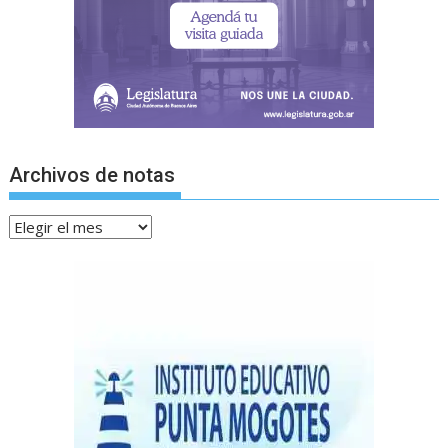
Archivos de notas
Archivos
de
notas