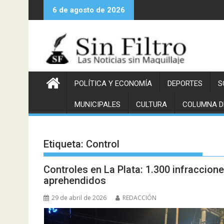
Saltar
6 de agosto de 2026
al
contenido
POLÍTICA Y ECONOMÍA
DEPORTES
S
MUNICIPALES
CULTURA
COLUMNA D
Etiqueta:
Control
Controles en La Plata: 1.300 infraccion
aprehendidos
29 de abril de 2026
REDACCIÓN