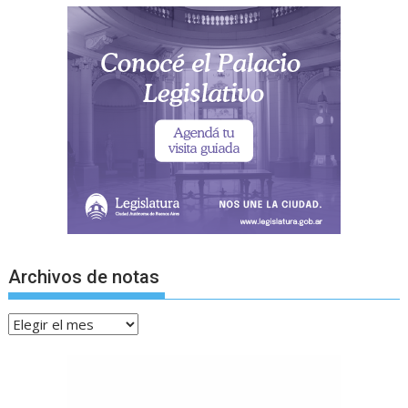
Archivos de notas
Archivos
de
notas