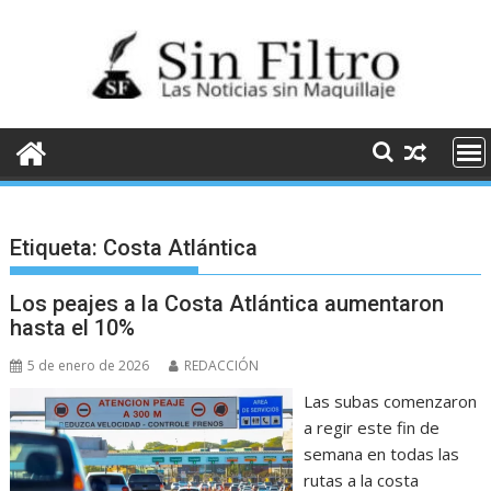
Saltar
al
contenido
Etiqueta:
Costa Atlántica
Los peajes a la Costa Atlántica aumentaron
hasta el 10%
5 de enero de 2026
REDACCIÓN
Las subas comenzaron
a regir este fin de
semana en todas las
rutas a la costa