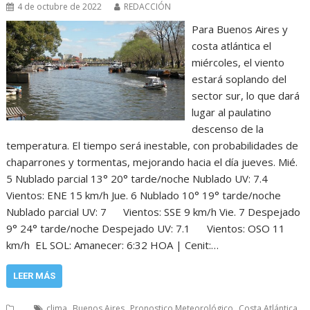
4 de octubre de 2022
REDACCIÓN
Para Buenos Aires y
costa atlántica el
miércoles, el viento
estará soplando del
sector sur, lo que dará
lugar al paulatino
descenso de la
temperatura. El tiempo será inestable, con probabilidades de
chaparrones y tormentas, mejorando hacia el día jueves. Mié.
5 Nublado parcial 13° 20° tarde/noche Nublado UV: 7.4
Vientos: ENE 15 km/h Jue. 6 Nublado 10° 19° tarde/noche
Nublado parcial UV: 7 Vientos: SSE 9 km/h Vie. 7 Despejado
9° 24° tarde/noche Despejado UV: 7.1 Vientos: OSO 11
km/h EL SOL: Amanecer: 6:32 HOA | Cenit:…
LEER MÁS
,
,
,
...
clima
Buenos Aires
Pronostico Meteorológico
Costa Atlántica