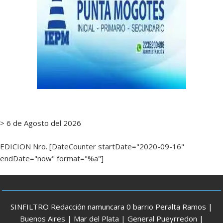
> 6 de Agosto del 2026
EDICION Nro. [DateCounter startDate="2020-09-16"
endDate="now" format="%a"]
SINFILTRO Redacción namuncara 0 barrio Peralta Ramos |
Buenos Aires | Mar del Plata | General Pueyrredon |