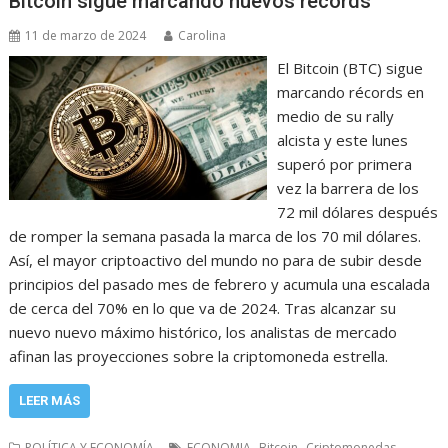
Bitcoin sigue marcando nuevos récords
11 de marzo de 2024
Carolina
El Bitcoin (BTC) sigue
marcando récords en
medio de su rally
alcista y este lunes
superó por primera
vez la barrera de los
72 mil dólares después
de romper la semana pasada la marca de los 70 mil dólares.
Así, el mayor criptoactivo del mundo no para de subir desde
principios del pasado mes de febrero y acumula una escalada
de cerca del 70% en lo que va de 2024. Tras alcanzar su
nuevo nuevo máximo histórico, los analistas de mercado
afinan las proyecciones sobre la criptomoneda estrella.
LEER MÁS
,
,
POLÍTICA Y ECONOMÍA
ECONOMIA
Bitcoin
Criptomonedas