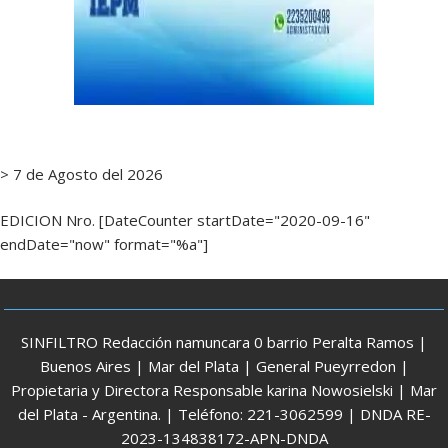
> 7 de Agosto del 2026
EDICION Nro. [DateCounter startDate="2020-09-16"
endDate="now" format="%a"]
SINFILTRO Redacción namuncara 0 barrio Peralta Ramos |
Buenos Aires | Mar del Plata | General Pueyrredon |
Propietaria y Directora Responsable karina Nowosielski | Mar
del Plata - Argentina. | Teléfono: 221-3062599 | DNDA RE-
2023-134838172-APN-DNDA