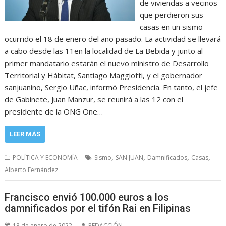
de viviendas a vecinos
que perdieron sus
casas en un sismo
ocurrido el 18 de enero del año pasado. La actividad se llevará
a cabo desde las 11en la localidad de La Bebida y junto al
primer mandatario estarán el nuevo ministro de Desarrollo
Territorial y Hábitat, Santiago Maggiotti, y el gobernador
sanjuanino, Sergio Uñac, informó Presidencia. En tanto, el jefe
de Gabinete, Juan Manzur, se reunirá a las 12 con el
presidente de la ONG One…
LEER MÁS
,
,
,
,
POLÍTICA Y ECONOMÍA
Sismo
SAN JUAN
Damnificados
Casas
Alberto Fernández
Francisco envió 100.000 euros a los
damnificados por el tifón Rai en Filipinas
18 de enero de 2022
REDACCIÓN