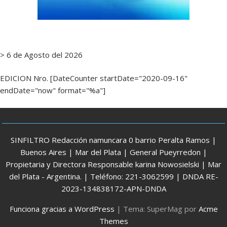
> 6 de Agosto del 2026
EDICION Nro. [DateCounter startDate="2020-09-16"
endDate="now" format="%a"]
SINFILTRO Redacción namuncara 0 barrio Peralta Ramos |
Buenos Aires | Mar del Plata | General Pueyrredon |
Propietaria y Directora Responsable karina Nowosielski | Mar
del Plata - Argentina. | Teléfono: 221-3062599 | DNDA RE-
2023-134838172-APN-DNDA
Funciona gracias a WordPress
|
Tema: SuperMag por
Acme
Themes