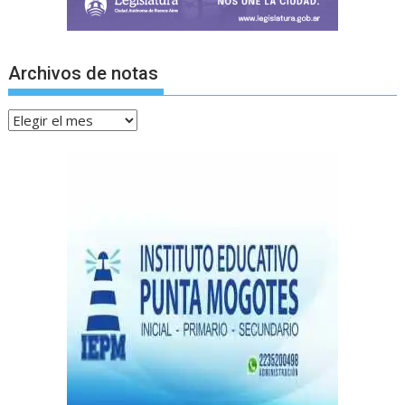
Archivos de notas
Archivos
de
notas