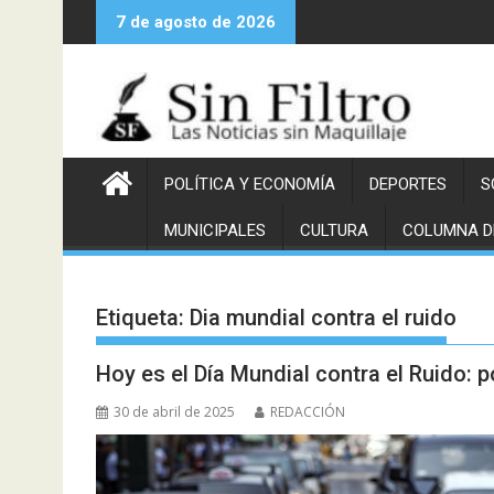
Saltar
7 de agosto de 2026
al
contenido
POLÍTICA Y ECONOMÍA
DEPORTES
S
MUNICIPALES
CULTURA
COLUMNA D
Etiqueta:
Dia mundial contra el ruido
Hoy es el Día Mundial contra el Ruido: 
30 de abril de 2025
REDACCIÓN