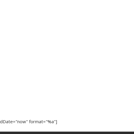
ndDate="now" format="%a"]