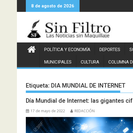
Saltar
8 de agosto de 2026
al
contenido
POLÍTICA Y ECONOMÍA
DEPORTES
S
MUNICIPALES
CULTURA
COLUMNA D
Etiqueta:
DIA MUNDIAL DE INTERNET
Día Mundial de Internet: las gigantes ci
17 de mayo de 2022
REDACCIÓN