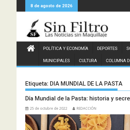
Saltar
8 de agosto de 2026
al
contenido
POLÍTICA Y ECONOMÍA
DEPORTES
S
MUNICIPALES
CULTURA
COLUMNA D
Etiqueta:
DIA MUNDIAL DE LA PASTA
Día Mundial de la Pasta: historia y secr
25 de octubre de 2022
REDACCIÓN