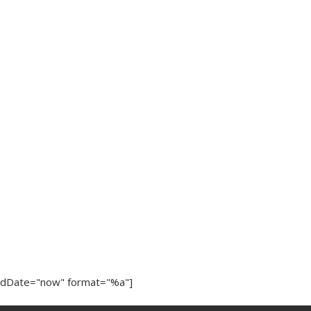
ndDate="now" format="%a"]