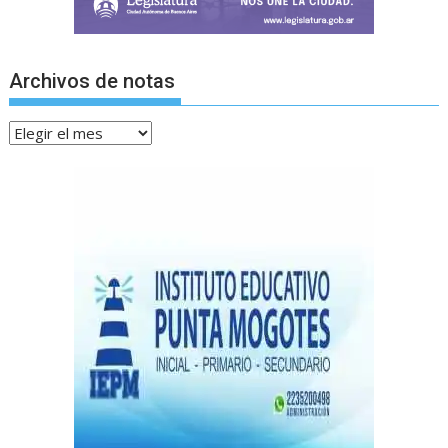
Archivos de notas
Archivos
de
notas