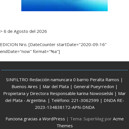
> 6 de Agosto del 2026
EDICION Nro. [DateCounter startDate="2020-09-16"
endDate="now" format="%a"]
SINFILTRO Redacción namuncara 0 barrio Peralta Ramos |
Buenos Aires | Mar del Plata | General Pueyrredon |
Propietaria y Directora Responsable karina Nowosielski | Mar
del Plata - Argentina. | Teléfono: 221-3062599 | DNDA RE-
2023-134838172-APN-DNDA
Funciona gracias a WordPress
|
Tema: SuperMag por
Acme
Themes