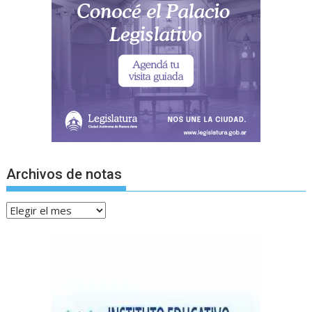
Archivos de notas
Archivos
de
notas