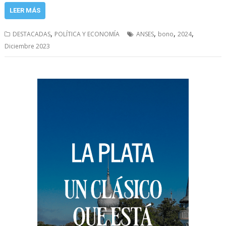
LEER MÁS
,
,
,
,
DESTACADAS
POLÍTICA Y ECONOMÍA
ANSES
bono
2024
Diciembre 2023