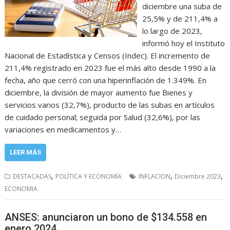
diciembre una suba de
25,5% y de 211,4% a
lo largo de 2023,
informó hoy el Instituto
Nacional de Estadística y Censos (Indec). El incremento de
211,4% registrado en 2023 fue el más alto desde 1990 a la
fecha, año que cerró con una hiperinflación de 1.349%. En
diciembre, la división de mayor aumento fue Bienes y
servicios varios (32,7%), producto de las subas en artículos
de cuidado personal; seguida por Salud (32,6%), por las
variaciones en medicamentos y…
LEER MÁS
,
,
,
DESTACADAS
POLÍTICA Y ECONOMÍA
INFLACION
Diciembre 2023
ECONOMIA
ANSES: anunciaron un bono de $134.558 en
enero 2024