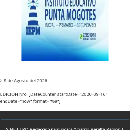
> 8 de Agosto del 2026
EDICION Nro. [DateCounter startDate="2020-09-16"
endDate="now" format="%a"]
SINFILTRO Redacción namuncara 0 barrio Peralta Ramos |