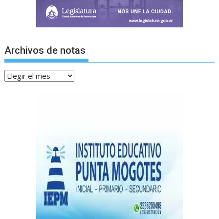
Archivos de notas
Archivos
de
notas