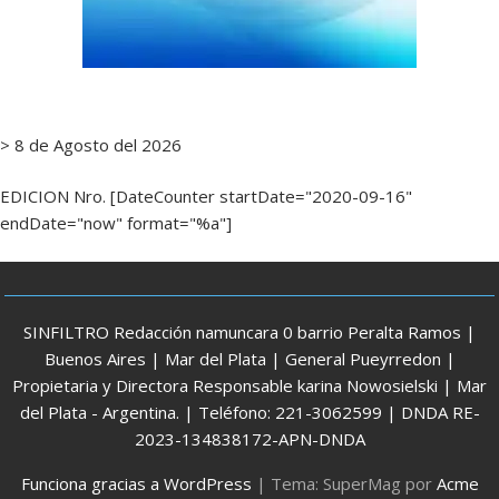
> 8 de Agosto del 2026
EDICION Nro. [DateCounter startDate="2020-09-16"
endDate="now" format="%a"]
SINFILTRO Redacción namuncara 0 barrio Peralta Ramos |
Buenos Aires | Mar del Plata | General Pueyrredon |
Propietaria y Directora Responsable karina Nowosielski | Mar
del Plata - Argentina. | Teléfono: 221-3062599 | DNDA RE-
2023-134838172-APN-DNDA
Funciona gracias a WordPress
|
Tema: SuperMag por
Acme