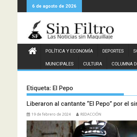
Saltar
6 de agosto de 2026
al
contenido
POLÍTICA Y ECONOMÍA
DEPORTES
S
MUNICIPALES
CULTURA
COLUMNA D
Etiqueta:
El Pepo
Liberaron al cantante “El Pepo” por el 
19 de febrero de 2024
REDACCIÓN