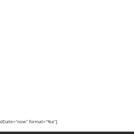
ndDate="now" format="%a"]