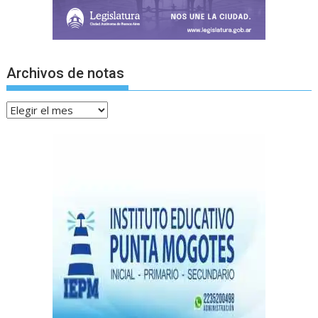
Archivos de notas
Archivos
de
notas