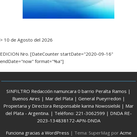
> 10 de Agosto del 2026
EDICION Nro. [DateCounter startDate="2020-09-16"
endDate="now" format="%a"]
SINFILTRO Redacción namuncara 0 barrio Peralta Ramos |
Buenos Aires | Mar del Plata | General Pueyrredon |
Propietaria y Directora Responsable karina Nowosielski | Mar
del Plata - Argentina. | Teléfono: 221-3062599 | DNDA RE-
2023-134838172-APN-DNDA
Funciona gracias a WordPress
|
Tema: SuperMag por
Acme