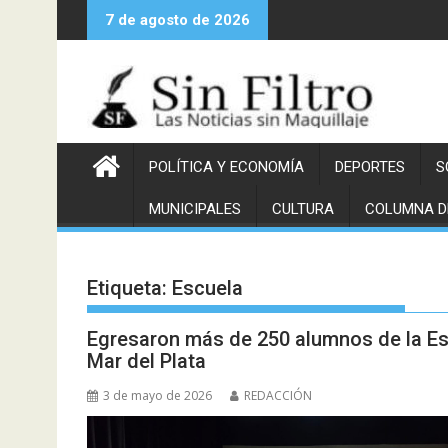
Saltar
7 de agosto de 2026
al
contenido
POLÍTICA Y ECONOMÍA
DEPORTES
S
MUNICIPALES
CULTURA
COLUMNA D
Etiqueta:
Escuela
Egresaron más de 250 alumnos de la E
Mar del Plata
3 de mayo de 2026
REDACCIÓN