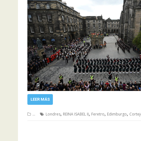
LEER MÁS
,
,
,
,
...
Londres
REINA ISABEL II
Feretro
Edimburgo
Cortej