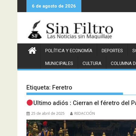
Saltar
6 de agosto de 2026
al
contenido
POLÍTICA Y ECONOMÍA
DEPORTES
S
MUNICIPALES
CULTURA
COLUMNA D
Etiqueta:
Feretro
Ultimo adiós : Cierran el féretro del 
25 de abril de 2025
REDACCIÓN