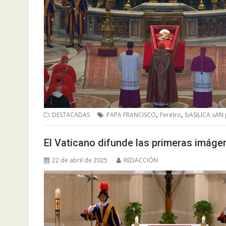
,
,
DESTACADAS
PAPA FRANCISCO
Feretro
bASILICA sAN
El Vaticano difunde las primeras imágen
22 de abril de 2025
REDACCIÓN