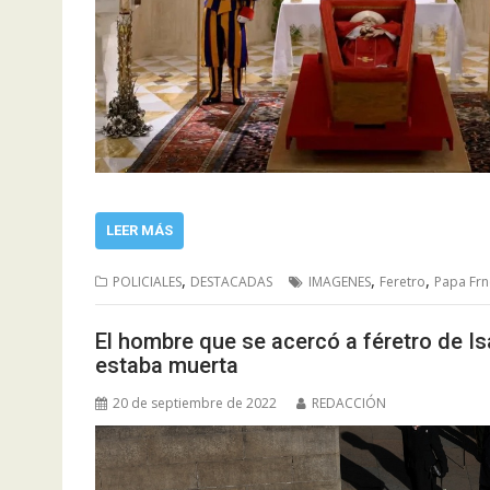
LEER MÁS
,
,
,
POLICIALES
DESTACADAS
IMAGENES
Feretro
Papa Frn
El hombre que se acercó a féretro de Isa
estaba muerta
20 de septiembre de 2022
REDACCIÓN