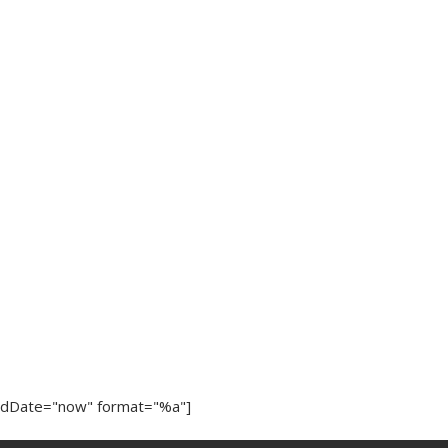
ndDate="now" format="%a"]