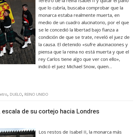
féretro de la reina Isabel II y quitar el paño
que lo cubría, buscaba comprobar que la
monarca estaba realmente muerta, en
medio de un cuadro alucinatorio, por el que
se le concedió la libertad bajo fianza a
condición de que se trate, reveló el juez de
la causa. El detenido «sufre alucinaciones y
piensa que la reina no está muerta y que el
rey Carlos tiene algo que ver con ello»,
indicó el juez Michael Snow, quien…
,
,
etro
DUELO
REINO UNIDO
o, escala de su cortejo hacia Londres
Los restos de Isabel II, la monarca más