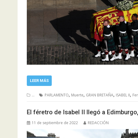
LEER MÁS
,
,
,
,
...
PARLAMENTO
Muerte
GRAN BRETAÑA
ISABEL II
Fer
El féretro de Isabel II llegó a Edimburg
11 de septiembre de 2022
REDACCIÓN