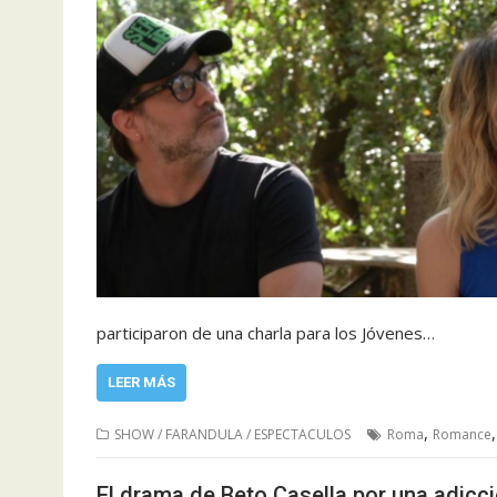
participaron de una charla para los Jóvenes…
LEER MÁS
,
SHOW / FARANDULA / ESPECTACULOS
Roma
Romance
El drama de Beto Casella por una adicc