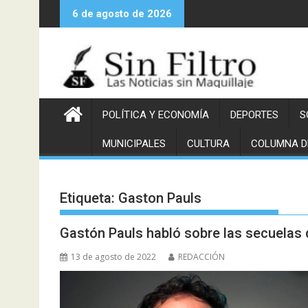
Saltar
6 de agosto de 2026
al
contenido
POLÍTICA Y ECONOMÍA
DEPORTES
S
MUNICIPALES
CULTURA
COLUMNA D
Etiqueta:
Gaston Pauls
Gastón Pauls habló sobre las secuelas 
13 de agosto de 2022
REDACCIÓN