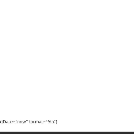
ndDate="now" format="%a"]