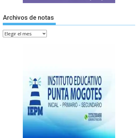
Archivos de notas
Archivos
de
notas