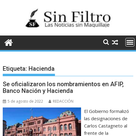
Saltar
al
contenido
Etiqueta:
Hacienda
Se oficializaron los nombramientos en AFIP,
Banco Nación y Hacienda
5 de agosto de 2022
REDACCIÓN
El Gobierno formalizó
las designaciones de
Carlos Castagneto al
frente de la