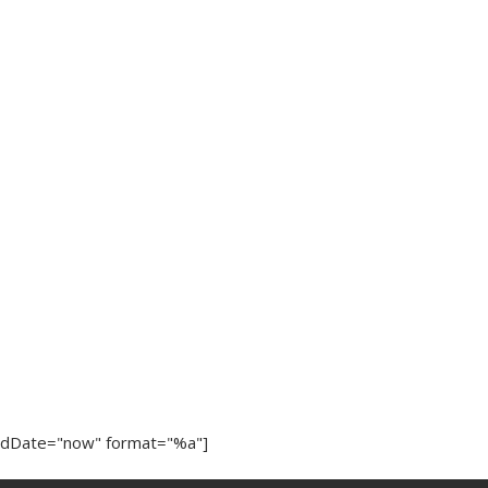
ndDate="now" format="%a"]