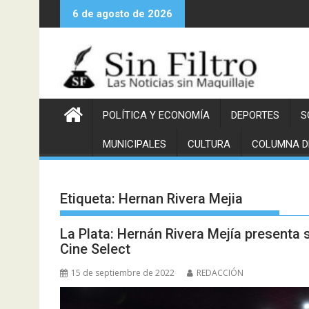
Saltar
6 de agosto de 2026
al
contenido
POLÍTICA Y ECONOMÍA
DEPORTES
S
MUNICIPALES
CULTURA
COLUMNA D
Etiqueta:
Hernan Rivera Mejia
La Plata: Hernán Rivera Mejía presenta
Cine Select
15 de septiembre de 2022
REDACCIÓN