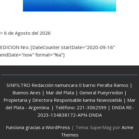
> 6 de Agosto del 2026
EDICION Nro. [DateCounter startDate="2020-09-16"
endDate="now" format="%a"]
SINFILTRO Redacción namuncara 0 barrio Peralta Ramos |
Buenos Aires | Mar del Plata | General Pueyrredon |
Propietaria y Directora Responsable karina Nowosielski | Mar
del Plata - Argentina. | Teléfono: 221-3062599 | DNDA RE-
2023-134838172-APN-DNDA
Funciona gracias a WordPress
|
Tema: SuperMag por
Acme
Themes