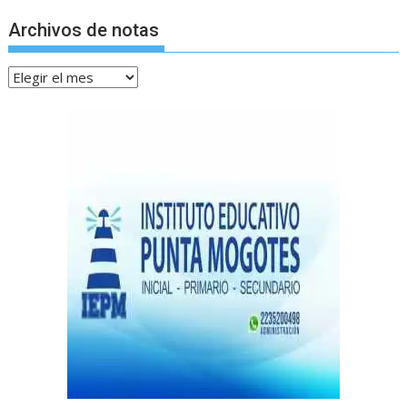
Archivos de notas
Archivos
de
notas