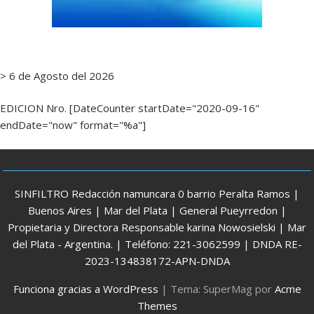
> 6 de Agosto del 2026
EDICION Nro. [DateCounter startDate="2020-09-16"
endDate="now" format="%a"]
SINFILTRO Redacción namuncara 0 barrio Peralta Ramos |
Buenos Aires | Mar del Plata | General Pueyrredon |
Propietaria y Directora Responsable karina Nowosielski | Mar
del Plata - Argentina. | Teléfono: 221-3062599 | DNDA RE-
2023-134838172-APN-DNDA
Funciona gracias a WordPress
|
Tema: SuperMag por
Acme
Themes