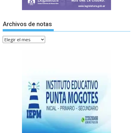
Archivos de notas
Archivos
de
notas