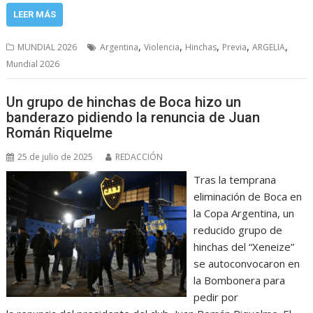
LEER MÁS
,
,
,
,
,
MUNDIAL 2026
Argentina
Violencia
Hinchas
Previa
ARGELIA
Mundial 2026
Un grupo de hinchas de Boca hizo un
banderazo pidiendo la renuncia de Juan
Román Riquelme
25 de julio de 2025
REDACCIÓN
Tras la temprana
eliminación de Boca en
la Copa Argentina, un
reducido grupo de
hinchas del “Xeneize”
se autoconvocaron en
la Bombonera para
pedir por