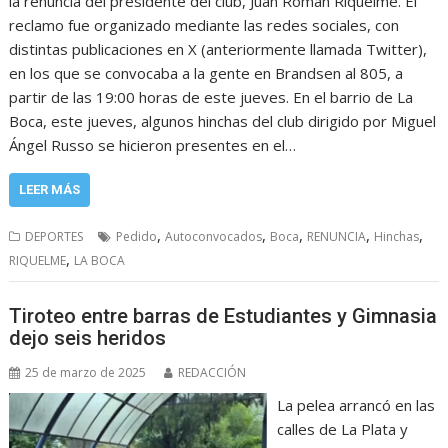
la renuncia del presidente del club, Juan Román Riquelme. El
reclamo fue organizado mediante las redes sociales, con
distintas publicaciones en X (anteriormente llamada Twitter),
en los que se convocaba a la gente en Brandsen al 805, a
partir de las 19:00 horas de este jueves. En el barrio de La
Boca, este jueves, algunos hinchas del club dirigido por Miguel
Ángel Russo se hicieron presentes en el…
LEER MÁS
,
,
,
,
,
DEPORTES
Pedido
Autoconvocados
Boca
RENUNCIA
Hinchas
,
RIQUELME
LA BOCA
Tiroteo entre barras de Estudiantes y Gimnasia
dejo seis heridos
25 de marzo de 2025
REDACCIÓN
La pelea arrancó en las
calles de La Plata y