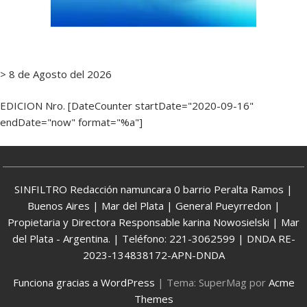
> 8 de Agosto del 2026
EDICION Nro. [DateCounter startDate="2020-09-16"
endDate="now" format="%a"]
SINFILTRO Redacción namuncara 0 barrio Peralta Ramos |
Buenos Aires | Mar del Plata | General Pueyrredon |
Propietaria y Directora Responsable karina Nowosielski | Mar
del Plata - Argentina. | Teléfono: 221-3062599 | DNDA RE-
2023-134838172-APN-DNDA
Funciona gracias a WordPress
|
Tema: SuperMag por
Acme
Themes