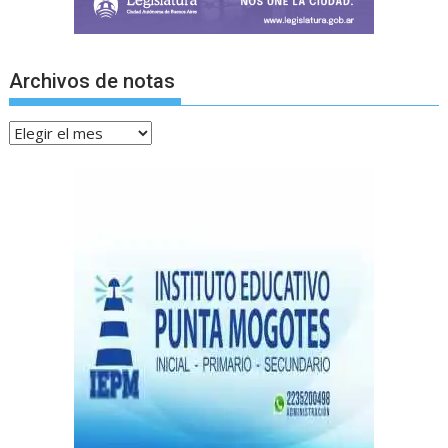
Archivos de notas
Archivos
de
notas